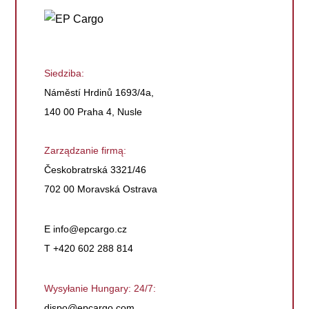
Siedziba:
Náměstí Hrdinů 1693/4a,
140 00 Praha 4, Nusle
Zarządzanie firmą:
Českobratrská 3321/46
702 00 Moravská Ostrava
E
info@epcargo.cz
T +420 602 288 814
Wysyłanie Hungary: 24/7:
dispo@epcargo.com